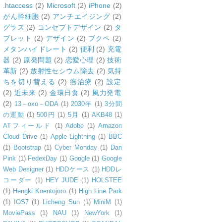
.htaccess
(2)
Microsoft
(2)
iPhone
(2)
がん幹細胞
(2)
アンチエイジング
(2)
グラス
(2)
コンセプトデザイン
(2)
タ
ブレット
(2)
デザイン
(2)
ブクペ
(2)
メタンハイドレート
(2)
便利
(2)
充電
器
(2)
原発問題
(2)
恋愛心理
(2)
技術
革新
(2)
放射性セシウム除去
(2)
気持
ちを切り替える
(2)
癌治療
(2)
設定
(2)
近未来
(2)
金環日食
(2)
風力発電
(2)
13－oxo－ODA
(1)
2030年
(1)
3分間
の運動
(1)
500円
(1)
5月
(1)
AKB48
(1)
ATフィールド
(1)
Adobe
(1)
Amazon
Cloud Drive
(1)
Apple Lightning
(1)
BBC
(1)
Bootstrap
(1)
Cyber Monday
(1)
Dan
Pink
(1)
FedexDay
(1)
Google
(1)
Google
Web Designer
(1)
HDDケース
(1)
HDDレ
コーダー
(1)
HEY JUDE
(1)
HOLSTEE
(1)
Hengki Koentojoro
(1)
High Line Park
(1)
IOS7
(1)
Licheng Sun
(1)
MiniM
(1)
MoviePass
(1)
NAU
(1)
NewYork
(1)