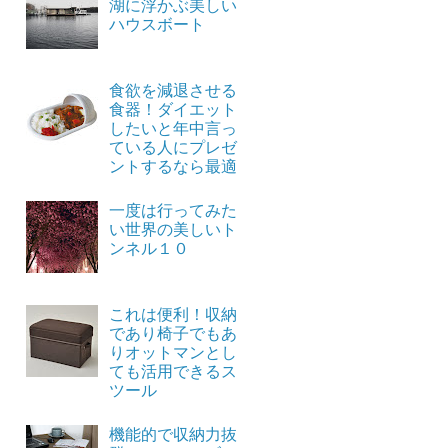
湖に浮かぶ美しい
ハウスボート
食欲を減退させる
食器！ダイエット
したいと年中言っ
ている人にプレゼ
ントするなら最適
一度は行ってみた
い世界の美しいト
ンネル１０
これは便利！収納
であり椅子でもあ
りオットマンとし
ても活用できるス
ツール
機能的で収納力抜