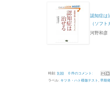
認知症は治
（ソフト
河野和彦（
時刻:
9:00
0 件のコメント:
ラベル:
キツネ・ハト模倣テスト
,
早期