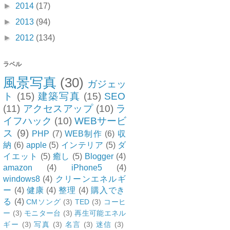
►
2014
(17)
►
2013
(94)
►
2012
(134)
ラベル
風景写真
(30)
ガジェッ
ト
(15)
建築写真
(15)
SEO
(11)
アクセスアップ
(10)
ラ
イフハック
(10)
WEBサービ
ス
(9)
PHP
(7)
WEB制作
(6)
収
納
(6)
apple
(5)
インテリア
(5)
ダ
イエット
(5)
癒し
(5)
Blogger
(4)
amazon
(4)
iPhone5
(4)
windows8
(4)
クリーンエネルギ
ー
(4)
健康
(4)
整理
(4)
購入でき
る
(4)
CMソング
(3)
TED
(3)
コーヒ
ー
(3)
モニター台
(3)
再生可能エネル
ギー
(3)
写真
(3)
名言
(3)
迷信
(3)