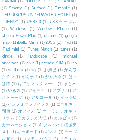
PAVINA
(1)
PHOTOSHOP
(1)
SCANDAL
(1)
Smarty
(1)
Surface
(1)
T-mobile
(1)
TER DISCUS UNDERWATER HOTEL
(1)
TRENDY
(1)
USB3.0
(1)
USBケーブル
(1)
Windows
(1)
Windows Phone
(1)
cheero Power Plus
(1)
chrome
(1)
google
map
(1)
iBallz Minis
(1)
iOS6
(1)
iPad
(1)
iPad mini
(1)
iTunes Match
(1)
itunes
(1)
kindle
(1)
landscape
(1)
michael
anderson
(1)
pixlr
(1)
prepaid SIM
(1)
rss
(1)
softbank
(1)
sql
(1)
お風呂
(1)
がんワ
クチン
(1)
がん予防
(1)
がん治療
(1)
はっ
ぱ隊
(1)
はてなブックマーク
(1)
まとめ
(1)
やる気
(1)
アイデア
(1)
アプリ
(1)
ア
メトーーク
(1)
アルコール
(1)
イッテQ
(1)
インフォグラフィック
(1)
エネルギー
問題
(1)
オフィス
(1)
オーランチオキト
リウム
(1)
カラテカ入江
(1)
カルピス
(1)
カーネーション
(1)
キツネ・ハト模倣テ
スト
(1)
キーボード
(1)
ギネス
(1)
ケーブ
ル収納
(1)
コンテナハウス
(1)
サティス