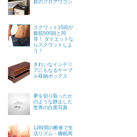
群のフロアワゴン
スクワット15回が
腹筋500回と同
等！ ダイエットな
らスクワットしよ
う！
きれいなインテリ
アにもなるケーブ
ル収納ボックス
夢を切り取ったか
のような静止した
世界の白黒写真
12時間の断食で生
活リズム・睡眠周