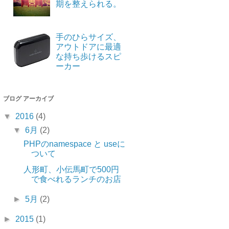
期を整えられる。
手のひらサイズ、
アウトドアに最適
な持ち歩けるスピ
ーカー
ブログ アーカイブ
▼
2016
(4)
▼
6月
(2)
PHPのnamespace と useに
ついて
人形町、小伝馬町で500円
で食べれるランチのお店
►
5月
(2)
►
2015
(1)