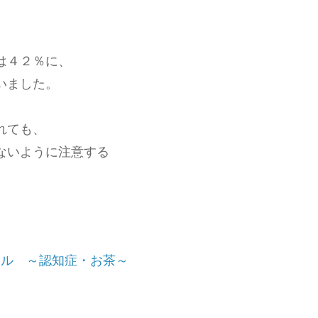
は４２％に、
いました。
れても、
ないように注意する
ャル ～認知症・お茶～