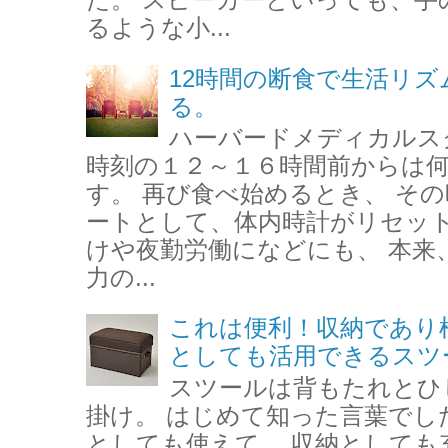
るような小...
12時間の断食で生活リ
る。
ハーバードメディカルス
時刻の１２～１６時間前からは
す。 再び食べ始めるとき、 そ
ートとして、体内時計がリセット
けや夜勤労働になどにも、 本来
力の...
これは便利！収納であり
としても活用できるスツ
スツールは背もたれとひ
掛け。 はじめて知った言葉でし
としても使えて、 収納としても