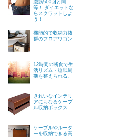
腹筋500回と同
等！ ダイエットな
らスクワットしよ
う！
機能的で収納力抜
群のフロアワゴン
12時間の断食で生
活リズム・睡眠周
期を整えられる。
きれいなインテリ
アにもなるケーブ
ル収納ボックス
ケーブルやルータ
ーを収納できる高