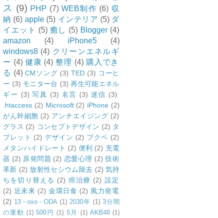
ス
(9)
PHP
(7)
WEB制作
(6)
収
納
(6)
apple
(5)
インテリア
(5)
ダ
イエット
(5)
癒し
(5)
Blogger
(4)
amazon
(4)
iPhone5
(4)
windows8
(4)
クリーンエネルギ
ー
(4)
健康
(4)
整理
(4)
購入でき
る
(4)
CMソング
(3)
TED
(3)
コーヒ
ー
(3)
モニター台
(3)
再生可能エネル
ギー
(3)
写真
(3)
名言
(3)
迷信
(3)
.htaccess
(2)
Microsoft
(2)
iPhone
(2)
がん幹細胞
(2)
アンチエイジング
(2)
グラス
(2)
コンセプトデザイン
(2)
タ
ブレット
(2)
デザイン
(2)
ブクペ
(2)
メタンハイドレート
(2)
便利
(2)
充電
器
(2)
原発問題
(2)
恋愛心理
(2)
技術
革新
(2)
放射性セシウム除去
(2)
気持
ちを切り替える
(2)
癌治療
(2)
設定
(2)
近未来
(2)
金環日食
(2)
風力発電
(2)
13－oxo－ODA
(1)
2030年
(1)
3分間
の運動
(1)
500円
(1)
5月
(1)
AKB48
(1)