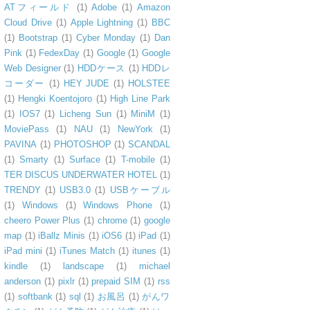
ATフィールド
(1)
Adobe
(1)
Amazon
Cloud Drive
(1)
Apple Lightning
(1)
BBC
(1)
Bootstrap
(1)
Cyber Monday
(1)
Dan
Pink
(1)
FedexDay
(1)
Google
(1)
Google
Web Designer
(1)
HDDケース
(1)
HDDレ
コーダー
(1)
HEY JUDE
(1)
HOLSTEE
(1)
Hengki Koentojoro
(1)
High Line Park
(1)
IOS7
(1)
Licheng Sun
(1)
MiniM
(1)
MoviePass
(1)
NAU
(1)
NewYork
(1)
PAVINA
(1)
PHOTOSHOP
(1)
SCANDAL
(1)
Smarty
(1)
Surface
(1)
T-mobile
(1)
TER DISCUS UNDERWATER HOTEL
(1)
TRENDY
(1)
USB3.0
(1)
USBケーブル
(1)
Windows
(1)
Windows Phone
(1)
cheero Power Plus
(1)
chrome
(1)
google
map
(1)
iBallz Minis
(1)
iOS6
(1)
iPad
(1)
iPad mini
(1)
iTunes Match
(1)
itunes
(1)
kindle
(1)
landscape
(1)
michael
anderson
(1)
pixlr
(1)
prepaid SIM
(1)
rss
(1)
softbank
(1)
sql
(1)
お風呂
(1)
がんワ