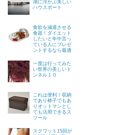
湖に浮かぶ美しい
ハウスボート
食欲を減退させる
食器！ダイエット
したいと年中言っ
ている人にプレゼ
ントするなら最適
一度は行ってみた
い世界の美しいト
ンネル１０
これは便利！収納
であり椅子でもあ
りオットマンとし
ても活用できるス
ツール
スクワット15回が