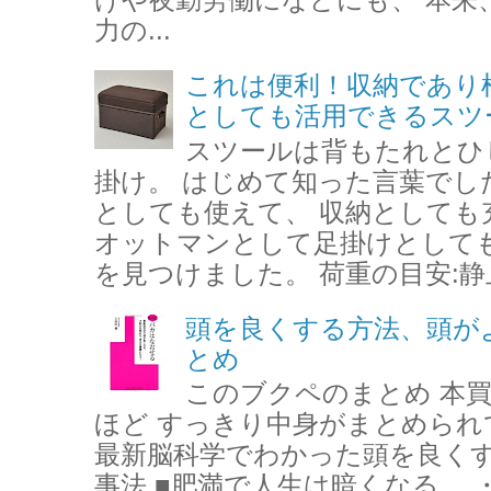
力の...
これは便利！収納であり
としても活用できるスツ
スツールは背もたれとひ
掛け。 はじめて知った言葉でし
としても使えて、 収納としても
オットマンとして足掛けとして
を見つけました。 荷重の目安:静止約
頭を良くする方法、頭が
とめ
このブクペのまとめ 本
ほど すっきり中身がまとめら
最新脳科学でわかった頭を良く
事法 ■肥満で人生は暗くなる 