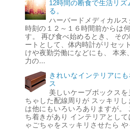
12時間の断食で生活リ
る。
ハーバードメディカルス
時刻の１２～１６時間前からは
す。 再び食べ始めるとき、 そ
ートとして、体内時計がリセット
けや夜勤労働になどにも、 本来
力の...
きれいなインテリアにも
ス
美しいケーブボックスを
ちゃした配線周りが スッキリし
は他にもいろいろありますが。 
ち着きがあり インテリアとして
ゃごちゃをスッキリさせたら やっ