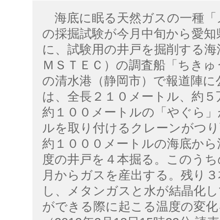
海底に眠る天然ガスの一種「
の採掘試験が今月中旬から愛知
に、試験用の井戸を掘削する海
ＭＳＴＥＣ）の調査船「ちきゅ
の清水港（静岡市）で報道陣に
は、全長２１０メートル、約５
約１００メートルの「やぐら」
ルを取り付けるクレーンがつり
約１０００メートルの海底から
度の井戸を４本掘る。このうち
月からガスを産出する。残り３
し、メタンガスと水が結晶化し
ができる際に起こる温度の変化