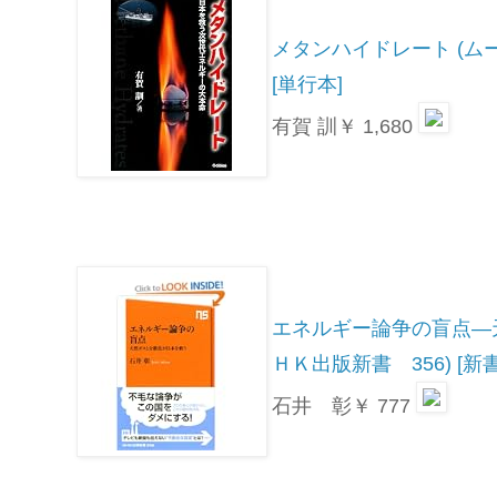
メタンハイドレート (ム
[単行本]
有賀 訓￥ 1,680
エネルギー論争の盲点―
ＨＫ出版新書 356) [新書
石井 彰￥ 777