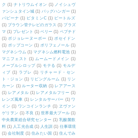
ク
(1)
ナトリウムイオン
(1)
ノイシュヴ
ァンシュタイン城
(1)
バッグハンガー
(1)
パビーナ
(1)
ビタミンC
(1)
ビートルズ
(1)
ブラウン管テレビのガラス
(1)
プラズ
マ
(1)
プレゼント
(1)
ベリー
(1)
ペプチド
(1)
ボジョレーヌーボー
(1)
ポセイドン
(1)
ポップコーン
(1)
ポリフェノール
(1)
マグネシウム
(1)
マグネシム燃料電池
(1)
マニフェスト
(1)
ムームードメイン
(1)
メープルシロップ
(1)
モテる
(1)
モルデ
ィブ
(1)
ラブレ
(1)
リチャード・セン
ト・ジョン
(1)
リビングルーム
(1)
リン
カーン
(1)
ルーター収納
(1)
レアアース
(1)
レアメタル
(1)
レアメタルフリー
(1)
レンズ風車
(1)
レンタルサーバー
(1)
ワ
イン
(1)
ワンコインランチ
(1)
ヱヴァン
ゲリヲン
(1)
不良
(1)
世界最大プール
(1)
中央農業総合研究センター
(1)
乳酸菌飲
料
(1)
人工光合成
(1)
人生訓
(1)
仕事環境
(1)
会社制度
(1)
住みたい国
(1)
住んでみ