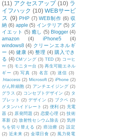
(11)
アクセスアップ
(10)
ラ
イフハック
(10)
WEBサービ
ス
(9)
PHP
(7)
WEB制作
(6)
収
納
(6)
apple
(5)
インテリア
(5)
ダ
イエット
(5)
癒し
(5)
Blogger
(4)
amazon
(4)
iPhone5
(4)
windows8
(4)
クリーンエネルギ
ー
(4)
健康
(4)
整理
(4)
購入でき
る
(4)
CMソング
(3)
TED
(3)
コーヒ
ー
(3)
モニター台
(3)
再生可能エネル
ギー
(3)
写真
(3)
名言
(3)
迷信
(3)
.htaccess
(2)
Microsoft
(2)
iPhone
(2)
がん幹細胞
(2)
アンチエイジング
(2)
グラス
(2)
コンセプトデザイン
(2)
タ
ブレット
(2)
デザイン
(2)
ブクペ
(2)
メタンハイドレート
(2)
便利
(2)
充電
器
(2)
原発問題
(2)
恋愛心理
(2)
技術
革新
(2)
放射性セシウム除去
(2)
気持
ちを切り替える
(2)
癌治療
(2)
設定
(2)
近未来
(2)
金環日食
(2)
風力発電