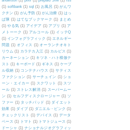
anderson
(1)
pixlr
(1)
prepaid SIM
(1)
rss
(1)
softbank
(1)
sql
(1)
お風呂
(1)
がんワ
クチン
(1)
がん予防
(1)
がん治療
(1)
はっ
ぱ隊
(1)
はてなブックマーク
(1)
まとめ
(1)
やる気
(1)
アイデア
(1)
アプリ
(1)
ア
メトーーク
(1)
アルコール
(1)
イッテQ
(1)
インフォグラフィック
(1)
エネルギー
問題
(1)
オフィス
(1)
オーランチオキト
リウム
(1)
カラテカ入江
(1)
カルピス
(1)
カーネーション
(1)
キツネ・ハト模倣テ
スト
(1)
キーボード
(1)
ギネス
(1)
ケーブ
ル収納
(1)
コンテナハウス
(1)
サティス
ファクション
(1)
サーチュイン
(1)
ショ
ーン・エイカー
(1)
スクワット
(1)
スツ
ール
(1)
ストレス解消
(1)
スーパームー
ン
(1)
セルフディスクロージャー
(1)
ソ
ファー
(1)
タッチパッド
(1)
ダイエット
効果
(1)
ダイブ
(1)
ダニエル・ピンク
(1)
チェックリスト
(1)
デバイス
(1)
データ
ベース
(1)
トマト
(1)
トマトジュース
(1)
ドーシャ
(1)
ナショナルジオグラフィッ