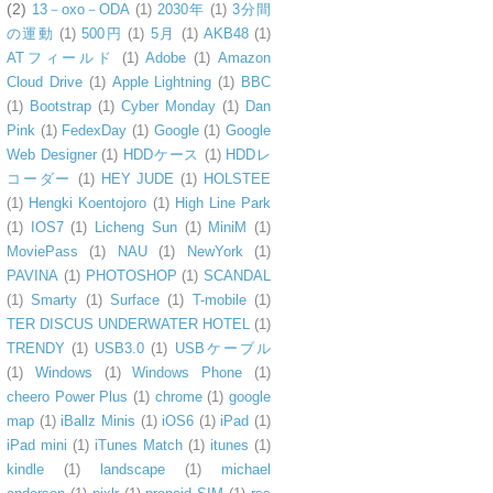
(2)
13－oxo－ODA
(1)
2030年
(1)
3分間
の運動
(1)
500円
(1)
5月
(1)
AKB48
(1)
ATフィールド
(1)
Adobe
(1)
Amazon
Cloud Drive
(1)
Apple Lightning
(1)
BBC
(1)
Bootstrap
(1)
Cyber Monday
(1)
Dan
Pink
(1)
FedexDay
(1)
Google
(1)
Google
Web Designer
(1)
HDDケース
(1)
HDDレ
コーダー
(1)
HEY JUDE
(1)
HOLSTEE
(1)
Hengki Koentojoro
(1)
High Line Park
(1)
IOS7
(1)
Licheng Sun
(1)
MiniM
(1)
MoviePass
(1)
NAU
(1)
NewYork
(1)
PAVINA
(1)
PHOTOSHOP
(1)
SCANDAL
(1)
Smarty
(1)
Surface
(1)
T-mobile
(1)
TER DISCUS UNDERWATER HOTEL
(1)
TRENDY
(1)
USB3.0
(1)
USBケーブル
(1)
Windows
(1)
Windows Phone
(1)
cheero Power Plus
(1)
chrome
(1)
google
map
(1)
iBallz Minis
(1)
iOS6
(1)
iPad
(1)
iPad mini
(1)
iTunes Match
(1)
itunes
(1)
kindle
(1)
landscape
(1)
michael