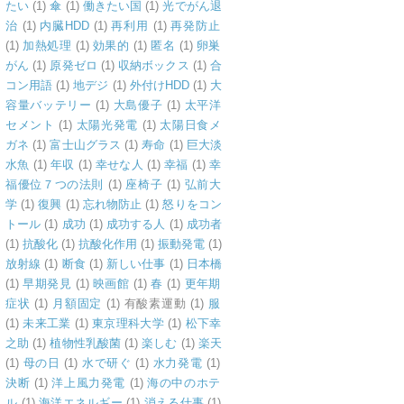
たい
(1)
傘
(1)
働きたい国
(1)
光でがん退
治
(1)
内臓HDD
(1)
再利用
(1)
再発防止
(1)
加熱処理
(1)
効果的
(1)
匿名
(1)
卵巣
がん
(1)
原発ゼロ
(1)
収納ボックス
(1)
合
コン用語
(1)
地デジ
(1)
外付けHDD
(1)
大
容量バッテリー
(1)
大島優子
(1)
太平洋
セメント
(1)
太陽光発電
(1)
太陽日食メ
ガネ
(1)
富士山グラス
(1)
寿命
(1)
巨大淡
水魚
(1)
年収
(1)
幸せな人
(1)
幸福
(1)
幸
福優位７つの法則
(1)
座椅子
(1)
弘前大
学
(1)
復興
(1)
忘れ物防止
(1)
怒りをコン
トール
(1)
成功
(1)
成功する人
(1)
成功者
(1)
抗酸化
(1)
抗酸化作用
(1)
振動発電
(1)
放射線
(1)
断食
(1)
新しい仕事
(1)
日本橋
(1)
早期発見
(1)
映画館
(1)
春
(1)
更年期
症状
(1)
月額固定
(1)
有酸素運動
(1)
服
(1)
未来工業
(1)
東京理科大学
(1)
松下幸
之助
(1)
植物性乳酸菌
(1)
楽しむ
(1)
楽天
(1)
母の日
(1)
水で研ぐ
(1)
水力発電
(1)
決断
(1)
洋上風力発電
(1)
海の中のホテ
ル
(1)
海洋エネルギー
(1)
消える仕事
(1)