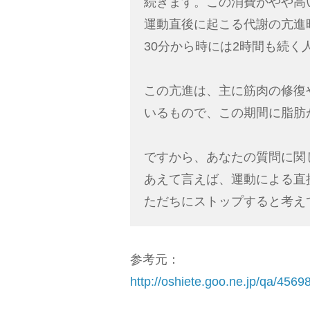
続きます。この消費がやや高
運動直後に起こる代謝の亢進
30分から時には2時間も続
この亢進は、主に筋肉の修復
いるもので、この期間に脂肪
ですから、あなたの質問に関
あえて言えば、運動による直
ただちにストップすると考え
参考元：
http://oshiete.goo.ne.jp/qa/4569