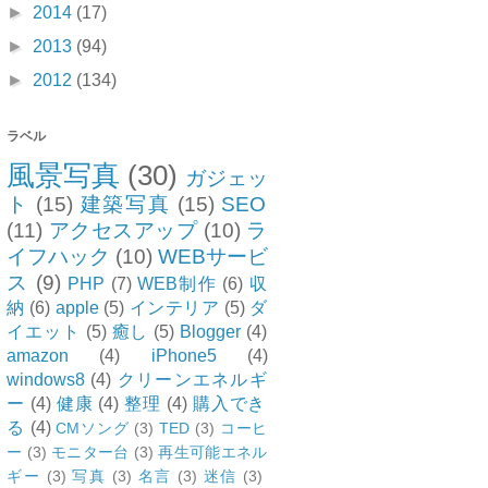
►
2014
(17)
►
2013
(94)
►
2012
(134)
ラベル
風景写真
(30)
ガジェッ
ト
(15)
建築写真
(15)
SEO
(11)
アクセスアップ
(10)
ラ
イフハック
(10)
WEBサービ
ス
(9)
PHP
(7)
WEB制作
(6)
収
納
(6)
apple
(5)
インテリア
(5)
ダ
イエット
(5)
癒し
(5)
Blogger
(4)
amazon
(4)
iPhone5
(4)
windows8
(4)
クリーンエネルギ
ー
(4)
健康
(4)
整理
(4)
購入でき
る
(4)
CMソング
(3)
TED
(3)
コーヒ
ー
(3)
モニター台
(3)
再生可能エネル
ギー
(3)
写真
(3)
名言
(3)
迷信
(3)