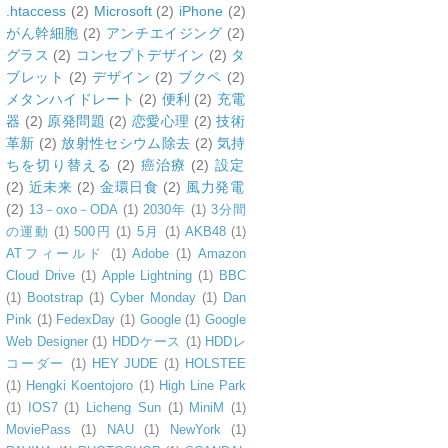
.htaccess
(2)
Microsoft
(2)
iPhone
(2)
がん幹細胞
(2)
アンチエイジング
(2)
グラス
(2)
コンセプトデザイン
(2)
タ
ブレット
(2)
デザイン
(2)
ブクペ
(2)
メタンハイドレート
(2)
便利
(2)
充電
器
(2)
原発問題
(2)
恋愛心理
(2)
技術
革新
(2)
放射性セシウム除去
(2)
気持
ちを切り替える
(2)
癌治療
(2)
設定
(2)
近未来
(2)
金環日食
(2)
風力発電
(2)
13－oxo－ODA
(1)
2030年
(1)
3分間
の運動
(1)
500円
(1)
5月
(1)
AKB48
(1)
ATフィールド
(1)
Adobe
(1)
Amazon
Cloud Drive
(1)
Apple Lightning
(1)
BBC
(1)
Bootstrap
(1)
Cyber Monday
(1)
Dan
Pink
(1)
FedexDay
(1)
Google
(1)
Google
Web Designer
(1)
HDDケース
(1)
HDDレ
コーダー
(1)
HEY JUDE
(1)
HOLSTEE
(1)
Hengki Koentojoro
(1)
High Line Park
(1)
IOS7
(1)
Licheng Sun
(1)
MiniM
(1)
MoviePass
(1)
NAU
(1)
NewYork
(1)