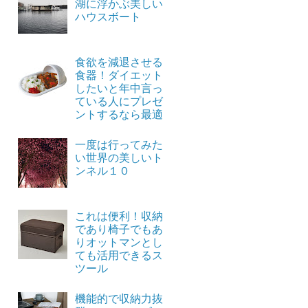
湖に浮かぶ美しい
ハウスボート
食欲を減退させる
食器！ダイエット
したいと年中言っ
ている人にプレゼ
ントするなら最適
一度は行ってみた
い世界の美しいト
ンネル１０
これは便利！収納
であり椅子でもあ
りオットマンとし
ても活用できるス
ツール
機能的で収納力抜