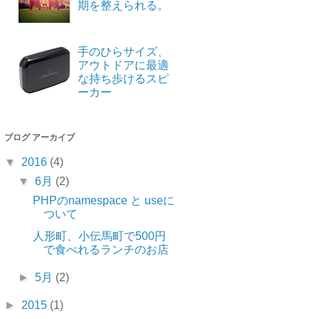
期を整えられる。
手のひらサイズ、
アウトドアに最適
な持ち歩けるスピ
ーカー
ブログ アーカイブ
▼
2016
(4)
▼
6月
(2)
PHPのnamespace と useに
ついて
人形町、小伝馬町で500円
で食べれるランチのお店
►
5月
(2)
►
2015
(1)