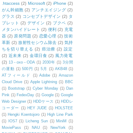
.htaccess
(2)
Microsoft
(2)
iPhone
(2)
がん幹細胞
(2)
アンチエイジング
(2)
グラス
(2)
コンセプトデザイン
(2)
タ
ブレット
(2)
デザイン
(2)
ブクペ
(2)
メタンハイドレート
(2)
便利
(2)
充電
器
(2)
原発問題
(2)
恋愛心理
(2)
技術
革新
(2)
放射性セシウム除去
(2)
気持
ちを切り替える
(2)
癌治療
(2)
設定
(2)
近未来
(2)
金環日食
(2)
風力発電
(2)
13－oxo－ODA
(1)
2030年
(1)
3分間
の運動
(1)
500円
(1)
5月
(1)
AKB48
(1)
ATフィールド
(1)
Adobe
(1)
Amazon
Cloud Drive
(1)
Apple Lightning
(1)
BBC
(1)
Bootstrap
(1)
Cyber Monday
(1)
Dan
Pink
(1)
FedexDay
(1)
Google
(1)
Google
Web Designer
(1)
HDDケース
(1)
HDDレ
コーダー
(1)
HEY JUDE
(1)
HOLSTEE
(1)
Hengki Koentojoro
(1)
High Line Park
(1)
IOS7
(1)
Licheng Sun
(1)
MiniM
(1)
MoviePass
(1)
NAU
(1)
NewYork
(1)