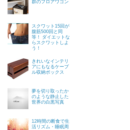
群のフロアワゴン
スクワット15回が
腹筋500回と同
等！ ダイエットな
らスクワットしよ
う！
きれいなインテリ
アにもなるケーブ
ル収納ボックス
夢を切り取ったか
のような静止した
世界の白黒写真
12時間の断食で生
活リズム・睡眠周