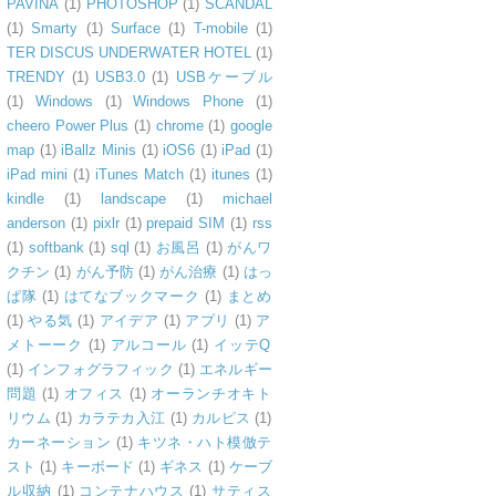
PAVINA
(1)
PHOTOSHOP
(1)
SCANDAL
(1)
Smarty
(1)
Surface
(1)
T-mobile
(1)
TER DISCUS UNDERWATER HOTEL
(1)
TRENDY
(1)
USB3.0
(1)
USBケーブル
(1)
Windows
(1)
Windows Phone
(1)
cheero Power Plus
(1)
chrome
(1)
google
map
(1)
iBallz Minis
(1)
iOS6
(1)
iPad
(1)
iPad mini
(1)
iTunes Match
(1)
itunes
(1)
kindle
(1)
landscape
(1)
michael
anderson
(1)
pixlr
(1)
prepaid SIM
(1)
rss
(1)
softbank
(1)
sql
(1)
お風呂
(1)
がんワ
クチン
(1)
がん予防
(1)
がん治療
(1)
はっ
ぱ隊
(1)
はてなブックマーク
(1)
まとめ
(1)
やる気
(1)
アイデア
(1)
アプリ
(1)
ア
メトーーク
(1)
アルコール
(1)
イッテQ
(1)
インフォグラフィック
(1)
エネルギー
問題
(1)
オフィス
(1)
オーランチオキト
リウム
(1)
カラテカ入江
(1)
カルピス
(1)
カーネーション
(1)
キツネ・ハト模倣テ
スト
(1)
キーボード
(1)
ギネス
(1)
ケーブ
ル収納
(1)
コンテナハウス
(1)
サティス