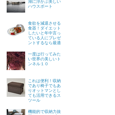
湖に浮かぶ美しい
ハウスボート
食欲を減退させる
食器！ダイエット
したいと年中言っ
ている人にプレゼ
ントするなら最適
一度は行ってみた
い世界の美しいト
ンネル１０
これは便利！収納
であり椅子でもあ
りオットマンとし
ても活用できるス
ツール
機能的で収納力抜